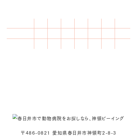
診療時間
月
火
水
木
金
土
日・祝
○
○
／
○
○
○
☆
9：00 - 12：00
○
★
／
○
○
○
★
15：30 - 18：30
★ 火曜日午後、日曜日午後は手術、検査等の為に休診し
ております。
☆ 日曜・祝日の診察は9:00～13:00となります。
※ 受付時間は診療終了時間の30分前までです。
〒486-0821 愛知県春日井市神領町2-8-3