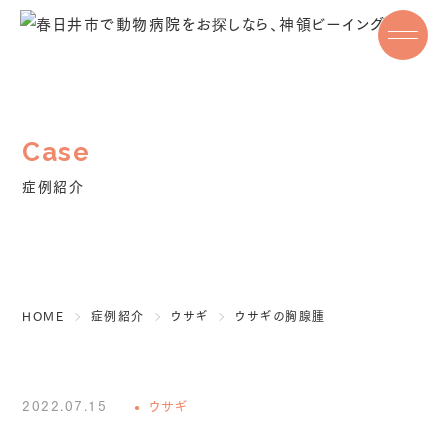
Tel. 0568-83-3377
WEB・LINEで予約
診療時間
症例紹介
9：00 ｰ 12：00 ／ 15：30 – 18：30
休診日
水曜日
HOME
症例紹介
ウサギ
ウサギの胸腺腫
公式LINE・Instagramはこちら
2022.07.15
ウサギ