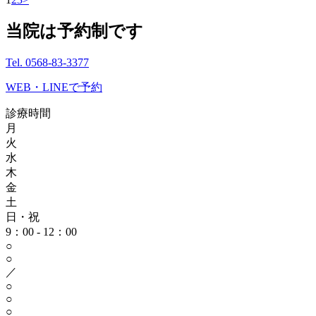
当院は予約制です
Tel. 0568-83-3377
WEB・LINEで予約
診療時間
月
火
水
木
金
土
日・祝
9：00 - 12：00
○
○
／
○
○
○