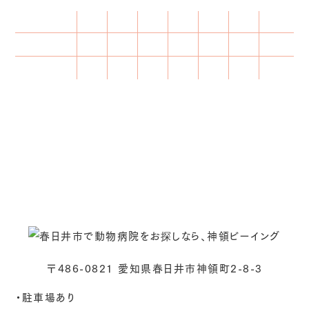
診療時間
月
火
水
木
金
土
日・祝
○
○
／
○
○
○
☆
9：00 - 12：00
○
★
／
○
○
○
★
15：30 - 18：30
★ 火曜日午後、日曜日午後は手術、検査等の為に休診し
ております。
☆ 日曜・祝日の診察は9:00～13:00となります。
※ 受付時間は診療終了時間の30分前までです。
〒486-0821 愛知県春日井市神領町2-8-3
・駐車場あり