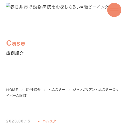
Tel. 0568-83-3377
WEB・LINEで予約
診療時間
症例紹介
9：00 ｰ 12：00 ／ 15：30 – 18：30
休診日
水曜日
HOME
症例紹介
ハムスター
ジャンガリアンハムスターのマ
イボーム腺腫
公式LINE・Instagramはこちら
2023.06.15
ハムスター