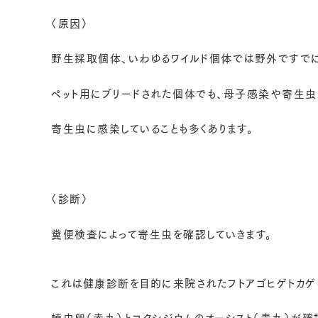
〈原因〉
野生採取個体、いわゆるワイルド個体では野外ですで
ペット用にブリードされた個体でも、母子感染や寄生
寄生虫に感染していることも多くあります。
〈診断〉
糞便検査によって寄生虫を確認していきます。
これは健康診断を目的に来院されたフトアゴヒゲトカ
蟯虫卵（赤丸）とコクシジウムのオーシスト（青丸）が確