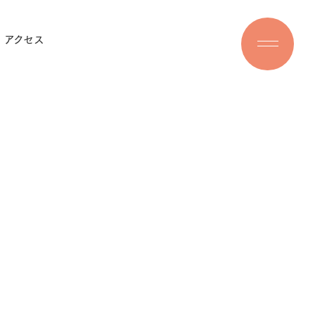
アクセス
3377
約
休
水
診
曜
日
日