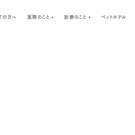
ての方へ
医院のこと
診療のこと
ペットホテル
当院は予約制です
Tel. 0568-83-
WEB・LINEで予
診
9：00 ｰ 12：
療
00 ／ 15：
時
30 – 18：30
間